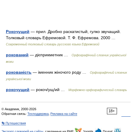
Рокочущий
— прил. Дробно раскатистый, гулко звучащий.
Толковый словарь Ефремовой. Т. Ф. Ефремова. 2000 …
Современный толковый словарь русского языка Ефремовой
рокований
— дієприкметник …
Орфографічний словник української
мови
рокованість
— іменник жіночого роду …
Орфографічний словник
української мови
рокочущий
— рокоч/ущ/ий …
Морфемно-орфографический словарь
© Академик, 2000-2026
18+
Обратная связь:
Техподдержка
,
Реклама на сайте
👣 Путешествия
Экспорт словарей на сайты
, сделанные на PHP,
Joomla,
Drupal,