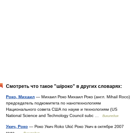
Смотреть что такое "шіроко" в других словарях:
Роко, Михаил
— Михаил Роко Михаил Роко (англ. Mihail Roco)
председатель подкомитета по нанотехнологиям
Национального совета США по науке и технологиям (US
National Science and Technology Council subc …
Википедия
Укич, Роко
— Роко Укич Roko Ukić Роко Укич в октябре 2007
года …