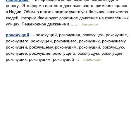
дорогу . Это форма протеста довольно часто применяющаяся
в Индии. Обычно в таких акциях участвует большое количество
людей, которые блокируют дорожное движение на оживлённых
улицах. Пешеходное движение в… …
Википедия
рокочущий
— рокочущий, рокочущая, рокочущее, рокочущие,
рокочущего, рокочущей, рокочущего, рокочущих, рокочущему,
рокочущей, рокочущему, рокочущим, рокочущий, рокочущую,
рокочущее, рокочущие, рокочущего, рокочущую, рокочущее,
рокочущих, рокочущим, рокочущей …
Формы слов