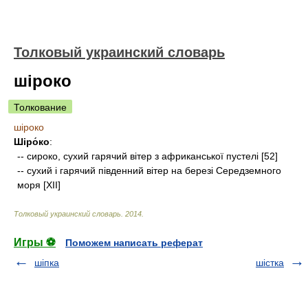
Толковый украинский словарь
шіроко
Толкование
шіроко
Шіро́ко
:
-- сироко, сухий гарячий вітер з африканської пустелі [52]
-- сухий і гарячий південний вітер на березі Середземного
моря [XII]
Толковый украинский словарь
.
2014
.
Игры ⚽
Поможем написать реферат
шіпка
шістка