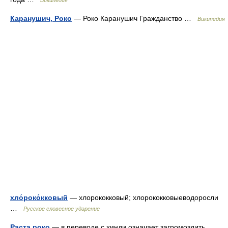
Википедия
Каранушич, Роко
— Роко Каранушич Гражданство …
Википедия
хло́роко́кковый
— хлорококковый; хлорококковыеводоросли
…
Русское словесное ударение
Раста роко
— в переводе с хинди означает загромоздить